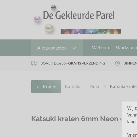
Welkom
Workshop
Alle producten
BOVEN DE €35,-
GRATIS
VERZENDING
BINNEN
Katsuki
6mm
Katsuki kral
Kralen
Wij 
Vana
Katsuki kralen 6mm Neon oran
lang
Vrien