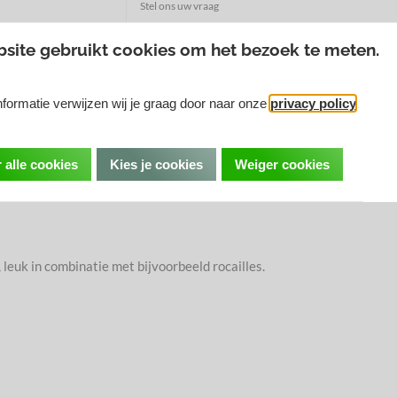
Stel ons uw vraag
Mail
0622940618
Whatsapp
site gebruikt cookies om het bezoek te meten.
formatie verwijzen wij je graag door naar onze
privacy policy
.
 alle cookies
Kies je cookies
Weiger cookies
leuk in combinatie met bijvoorbeeld rocailles.