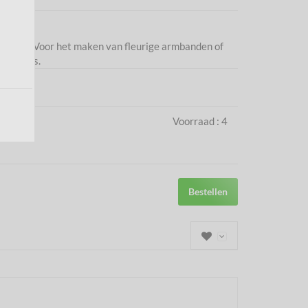
a 10cm) Voor het maken van fleurige armbanden of
rocailles.
5321
4,95
Voorraad :
4
Bestellen