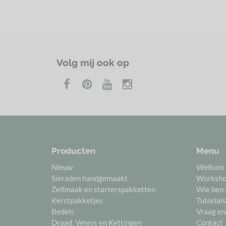
Volg mij ook op
Producten
Menu
Nieuw
Welkom
Sieraden handgemaakt
Worksh
Zelfmaak en starterspakketten
Wie ben 
Kerstpakketjes
Tutorials
Bedels
Vraag en
Draad, Veters en Kettingen
Contact