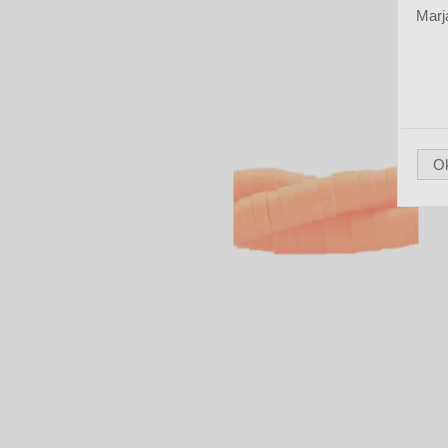
Marj
O