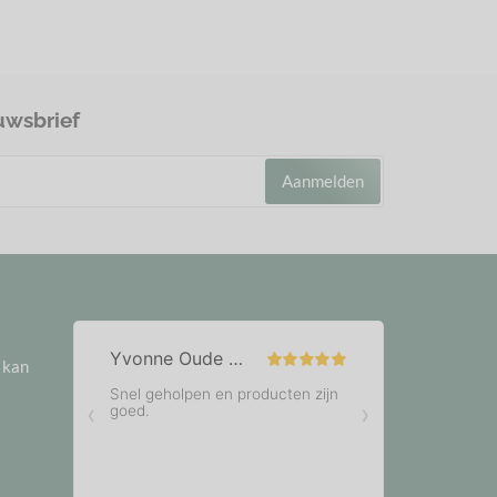
uwsbrief
Aanmelden
e kan