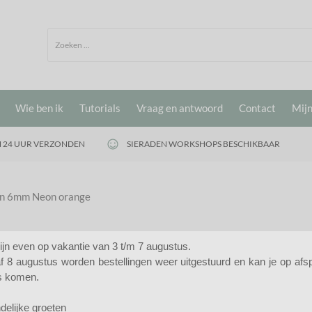
Wie ben ik
Tutorials
Vraag en antwoord
Contact
Mijn
 24 UUR VERZONDEN
SIERADEN WORKSHOPS BESCHIKBAAR
en 6mm Neon orange
zijn even op vakantie van 3 t/m 7 augustus.
f 8 augustus worden bestellingen weer uitgestuurd en kan je op afs
ge
s komen.
Katsuki kralen 6mm Neon o
delijke groeten