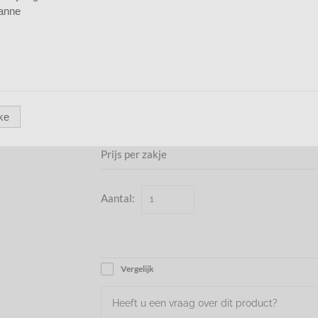
anne
0
Review |
Review toevoegen
Katsuki kralen 6mm neon orange ca 100 st. (c
kettingen, leuk in combinatie met bijvoorbeeld 
Artikelnummer
:
6
Verzendkosten
:
€ 
ke
€ 1,75
Prijs per zakje
Aantal:
Vergelijk
Heeft u een vraag over dit product?