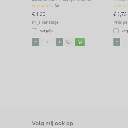





(0)



€ 1,30
€ 1,75
Prijs per zakje
Prijs pe
Vergelijk
Verg
Volg mij ook op