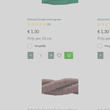
Katsuki kralen 6mm green
Katsuki 





(0)



€ 1,30
€ 1,30
Prijs per 10 cm
Prijs pe
Vergelijk
Verg
Katsuki kralen 6mm Rocky road brown
Katsuki 