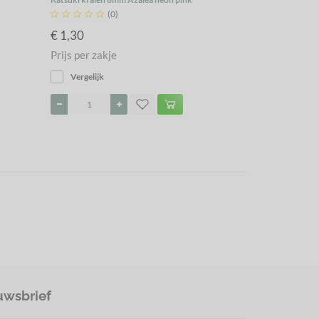





(0)
€ 1,30
Prijs per zakje
Vergelijk
uwsbrief