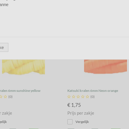
anne
ke
ralen 6mm sunshine yellow
Katsuki kralen 6mm Neon orange


(0)





(0)
€ 1,75
r zakje
Prijs per zakje
elijk
Vergelijk