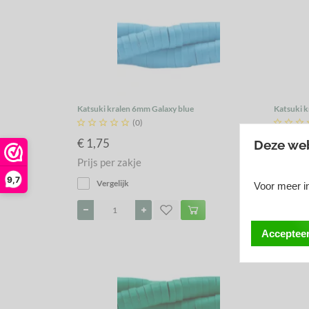
Katsuki kralen 6mm Galaxy blue
Katsuki 





(0)



€ 1,75
€ 1,75
Deze web
Prijs per zakje
Prijs pe
9,7
Vergelijk
Verg
Voor meer in
Accepteer