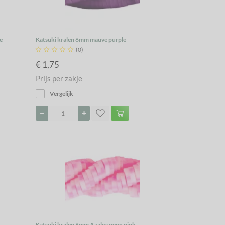
e
Katsuki kralen 6mm mauve purple





(0)
€ 1,75
Prijs per zakje
Vergelijk
Katsuki kralen 6mm Azalea neon pink