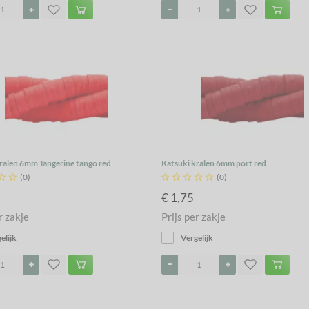
ralen 6mm Tangerine tango red
Katsuki kralen 6mm port red


(0)





(0)
€ 1,75
r zakje
Prijs per zakje
elijk
Vergelijk