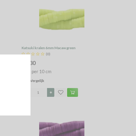
Katsuki kralen 6mm Macaw green





(0)
€ 1,30
Prijs per 10 cm
Vergelijk