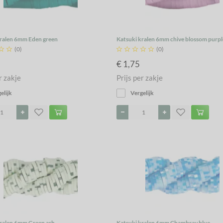
kralen 6mm Eden green
Katsuki kralen 6mm chive blossom purpl


(0)





(0)
€ 1,75
r zakje
Prijs per zakje
elijk
Vergelijk
kralen 6mm Green ash
Katsuki kralen 6mm Chambray blue