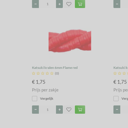
Katsuki kralen 6mm Flame red
Katsuki k





(0)



€ 1,75
€ 1,75
Prijs per zakje
Prijs pe
Vergelijk
Verg