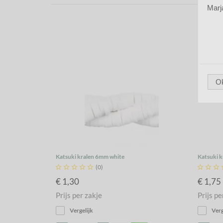
Marj
O
Katsuki kralen 6mm white
Katsuki k





(0)



€ 1,30
€ 1,75
Prijs per zakje
Prijs pe
Vergelijk
Verg