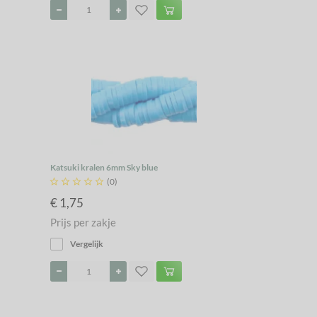
Katsuki kralen 6mm Sky blue





(0)
€ 1,75
Prijs per zakje
Vergelijk