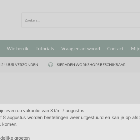
Wie ben ik
Tutorials
Vraag en antwoord
Contact
Mijn
 24 UUR VERZONDEN
SIERADEN WORKSHOPS BESCHIKBAAR
zijn even op vakantie van 3 t/m 7 augustus.
f 8 augustus worden bestellingen weer uitgestuurd en kan je op afs
te gebruiken in armbandjes of kettingen. Mix diverse kleurtjes en je h
s komen.
Sorteer op:
delijke groeten