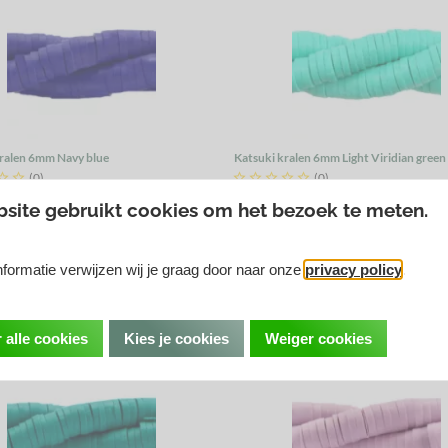
kralen 6mm Navy blue
Katsuki kralen 6mm Light Viridian green


(0)





(0)
€ 1,75
site gebruikt cookies om het bezoek te meten.
r zakje
Prijs per zakje
elijk
Vergelijk
formatie verwijzen wij je graag door naar onze
privacy policy
.
 alle cookies
Kies je cookies
Weiger cookies