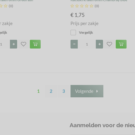


(0)





(0)
€ 1,75
r zakje
Prijs per zakje
elijk
Vergelijk
1
2
3
Volgende
Aanmelden voor de nie