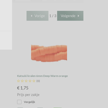
Vorige
1 / 3
Volgende
Katsuki kralen 6mm Deep Warm orange





(0)
€ 1,75
Prijs per zakje
Vergelijk