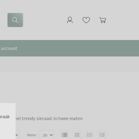
 account
praak
ebt een heel trendy sieraad. In twee maten
items: