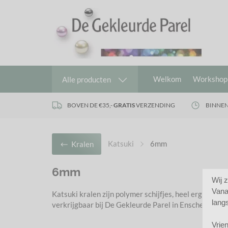
Welkom
Workshop
Alle producten
BOVEN DE €35,-
GRATIS
VERZENDING
BINNEN
Katsuki
6mm
Kralen
6mm
Wij 
Vana
Katsuki kralen zijn polymer schijfjes, heel erg leuk 
lang
verkrijgbaar bij De Gekleurde Parel in Enschede.
Vrien