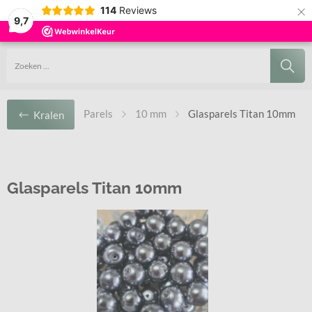
×
114
Reviews
9,7
BOVEN DE €35,-
BINNEN 24 UUR VERZONDEN
SIERADEN WORKSHOPS BESCHIKBAAR
GRATIS
VERZENDING
Parels
10 mm
Glasparels Titan 10mm
Kralen
Glasparels Titan 10mm